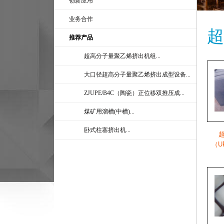
创新应用
业务合作
超
推荐产品
超高分子量聚乙烯挤出机组...
大口径超高分子量聚乙烯挤出成型设备...
ZJUPE/B4C（陶瓷）正位移双推压成...
煤矿用溜槽(中槽)...
卧式柱塞挤出机...
（U