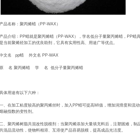
产品名称：聚丙烯蜡（PP-WAX）
产品介绍：PP蜡就是聚丙烯蜡（PP-WAX），学名低分子量聚丙烯蜡，PP
是当前聚烯烃加工的优良助剂，它具有实用性高、用途广等优点。
中文名 pp蜡 外文名 PP-WAX
原 名 聚丙烯蜡 学 名 低分子量聚丙烯蜡
具体用途有以下六种：
一、在加工粘度较高的聚丙烯丝时，加入PP蜡可提高MI值，增加润滑度和流
熔融指数的变性剂。
二、聚丙烯树脂共混改性脱模剂：当聚丙烯添加大量填充料后，注塑困难，制品
共混品流动性，使物料相溶、互溶使产品容易脱模，提高成品光洁度。