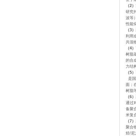
（2
研究
波等
性能
（3
利用
共混
（4
树脂
的合
力结
（5
是国
面；
树脂
（6
通过
备聚
米复
（7
聚合
烃/