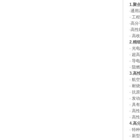
1.
·通
·
工程
·
高分
·
高性
·
高收
2.精
·
光电
·
超高
·
导电
·
阻燃
3.
·
航空
·
耐烧
·
抗原
·
发动
·
具有
·
高性
·
高性
4.
·
特种
·
新型