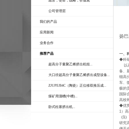
愿景，使命，战略，价值观
公司管理层
我们的产品
应用新闻
扬巴
业务合作
推荐产品
一、
◆科
超高分子量聚乙烯挤出机组...
以高
备、
大口径超高分子量聚乙烯挤出成型设备...
细高
车、
ZJUPE/B4C（陶瓷）正位移双推压成...
极的
国际
煤矿用溜槽(中槽)...
高校
◆优
卧式柱塞挤出机...
1）
（1
研究
便于