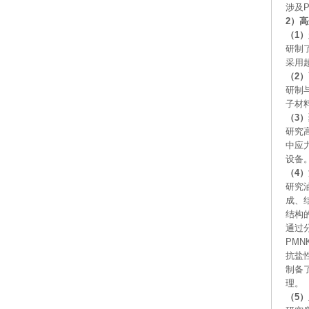
涉及
2）
（1
研制
采用
（2
研制
子材
（3
研究
中应
设备
（4
研究
成、
结构
通过
PM
抗盐
制备
理。
（5