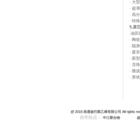
·
大型
·
超薄
·
高分
·
特殊
5.其
·
油田
·
陶瓷
·
隐身
·
废弃
·
新型
·
含络
·
微波
·
形状
@ 2016 南通扬巴聚乙烯有限公司 All rights reser
合作站点：
中江聚合物