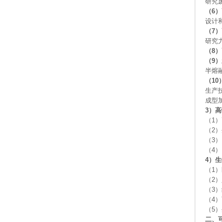
研究
（6
设计
（7
研究
（8
（9
半熔
（1
生产
成型
3）
（1
（2
（3
（4
4）
（1
（2
（3
（4
（5
二、