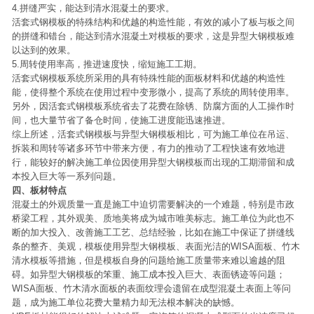
4.拼缝严实，能达到清水混凝土的要求。
活套式钢模板的特殊结构和优越的构造性能，有效的减小了板与板之间
的拼缝和错台，能达到清水混凝土对模板的要求，这是异型大钢模板难
以达到的效果。
5.周转使用率高，推进速度快，缩短施工工期。
活套式钢模板系统所采用的具有特殊性能的面板材料和优越的构造性
能，使得整个系统在使用过程中变形微小，提高了系统的周转使用率。
另外，因活套式钢模板系统省去了花费在除锈、防腐方面的人工操作时
间，也大量节省了备仓时间，使施工进度能迅速推进。
综上所述，活套式钢模板与异型大钢模板相比，可为施工单位在吊运、
拆装和周转等诸多环节中带来方便，有力的推动了工程快速有效地进
行，能较好的解决施工单位因使用异型大钢模板而出现的工期滞留和成
本投入巨大等一系列问题。
四、板材特点
混凝土的外观质量一直是施工中迫切需要解决的一个难题，特别是市政
桥梁工程，其外观美、质地美将成为城市唯美标志。施工单位为此也不
断的加大投入、改善施工工艺、总结经验，比如在施工中保证了拼缝线
条的整齐、美观，模板使用异型大钢模板、表面光洁的WISA面板、竹木
清水模板等措施，但是模板自身的问题给施工质量带来难以逾越的阻
碍。如异型大钢模板的笨重、施工成本投入巨大、表面锈迹等问题；
WISA面板、竹木清水面板的表面纹理会遗留在成型混凝土表面上等问
题，成为施工单位花费大量精力却无法根本解决的缺憾。