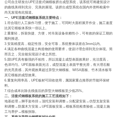
公司自主研发出UPE活套式钢模板挤出成型系统，该系统可将建筑设计
的曲线美得到充分、完美的展现。该挤出成型系统在国内外资料检索中
尚无发现有此报道。
一、UPE活套式钢模板系统主要特点：
1.符合现行人工操作习惯，便于施工，可同时大面积展开作业，施工速度
比其它模板体系快一倍以上。
2.重量轻，拆装快捷、方便，对吊装设备依赖性小，可有效的保证工期的
顺利推进。
3.安装精度高，稳定性强，安全可靠，系统整体误差在3mm以内。
4.满足各种曲线混凝土构造物的使用要求，使设计理念得到充分体现。简
而言之，完全能实现设计者之所想。
5.因UPE具有极强的不粘性，所以混凝土成型表面效果好，光洁度高，
色泽均匀。UPE面板表面光洁，成型混凝土表面平整光滑，有大理石般
的光亮质感，其外观效果超过异型大钢模板、WISA面板、竹木清水板等
其它模板的成型效果。
6.重复利用率高，UPE板材可回收使用，属国家重点推荐的节能环保材
料。
7.综合成本比除去残值后的异型大钢模板至少低25%。
二、活套式钢模板系统的施工工艺流程如下：
地基处理→脚手架布排→顶托安装和调整→分配梁安装→仿型支架安装
和调整→防腐木方安装→UPE面板安装→模板系统检查验收→混凝土施
工与养护→模板拆除。
三、系统与异型大钢模板对比分析