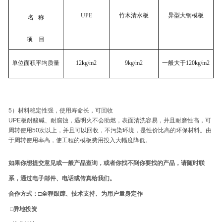
UPE
竹木清水板
异型大钢模板
名 称
项 目
单位面积平均质量
12kg/m2
9kg/m2
一般大于120kg/m2
5）材料稳定性强，使用寿命长，可回收
UPE板耐酸碱、耐腐蚀，遇明火不会助燃，表面清洗容易，并且耐磨性高，可
周转使用50次以上，并且可以回收，不污染环境，是性价比高的环保材料。由
于周转使用率高，使工程的模板费用投入大幅度降低。
如果你想提交意见或一般产品查询，或者你找不到你要找的产品，请随时联
系，通过电子邮件、电话或传真给我们。
合作方式：□全程跟踪、技术支持、为用户量身定作
□异地投资