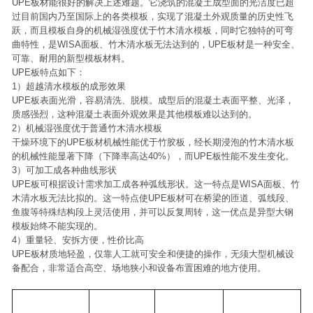
UPE板材能很好的解决上述难题。它浇筑的混凝土成型面的光洁度已超
过目前国内乃至国际上的各类模板，实现了混凝土外观质量的历史性飞
跃，而且模板自身的机械湿强度优于竹木清水模板，同时它独特的可弯
曲特性，是WISA面板、竹木清水板无法达到的，UPE板材是一种安全、
可靠、耐用的新型模板材料。
UPE板特点如下：
1）超越清水模板的成形效果
UPE板表面光滑，容易清洗、脱模。成型后的混凝土表面平整、光泽，
质感强烈，这种混凝土表面外观效果是其他模板难以达到的。
2）机械湿强度优于普通竹木清水模板
干燥环境下的UPE板材机械性能优于竹胶板，经长期浸泡的竹木清水板
的机械性能显著下降（下降率高达40%），而UPE板性能不发生变化。
3）可加工成各种曲线形状
UPE板可根据设计需求加工成各种弧线形状。这一特点是WISA面板、竹
木清水板无法比拟的。这一特点使UPE板材可在桥梁的匝道、弧线段、
鱼腹等特殊结构段上灵活使用，并可以反复周转，这一优点是异型大钢
模板始终不能实现的。
4）重量轻、安拆方便，性价比高
UPE板材质地轻盈，仅靠人工就可安全和便捷的操作，无须大型机械设
备配合，非常适合高空、场地狭小和设备布置困难的地方使用。