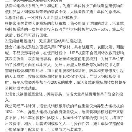
活套式钢模板系统的产生和运用，为施工单位解决了曲线造型建筑物而
使用异型大钢模板所带来的诸多不便，大幅降低了施工单位的总成本。
1.总造价低，一次性投入比异型大钢模板少。
根据常用的异型大钢模板的市场价格，我公司做了详细的对比，活套式
钢模板系统的一次性资金投入仅占异型大钢模板的50%～60%。施工完
成后，我公司可进行回收。
2.无须使用脱模剂，无须进行除锈和防腐处理。
活套式钢模板系统的面板采用UPE板材，具有强度高、表面光滑、耐酸
碱、不易变形等特点，在使用过程中，UPE板面不会因周转次数而影响
其表面质量，表面清洁容易，自始至终无需使用脱模剂，为施工单位节
约了脱模剂方面的成本投入。另外，异型大钢模板每次周转使用之前，
需进行除锈和防腐处理，加上使用脱模剂和除锈、防腐和变形修复引起
的人工成本，按每套模板周转使用10次保守估算，异型大钢模板使用
时，每平米需额外增加至少200元的成本，而活套式钢模板周转次数越多
分摊的成本就越低。
3.活套式钢模板重量轻，拆装容易，节省大量吊装费用和吊车资金的投
入。
我公司经严格计算，活套式钢模板系统的单位重量仅为异型大钢模板的
10%～20%。异型大钢模板的自身重量较大，给拼装和拆模过程带来诸
多不便，对吊车的依赖性比较大，从而延长了吊车的使用时间，增加了
吊装费用。相反，活套式钢模板的人工可操作性强，施工单位仅需配备
小型吊车即可配套使用，可大量节约吊装成本。