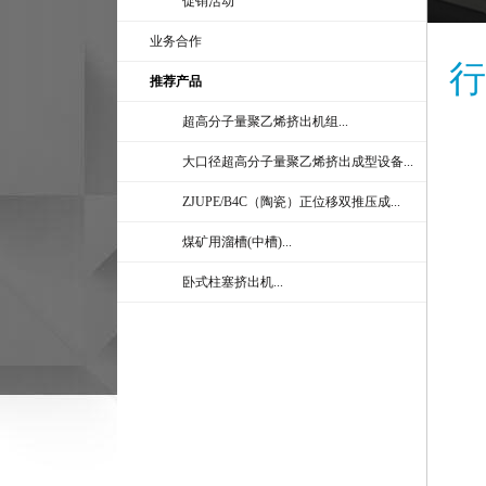
促销活动
业务合作
行
推荐产品
超高分子量聚乙烯挤出机组...
大口径超高分子量聚乙烯挤出成型设备...
ZJUPE/B4C（陶瓷）正位移双推压成...
煤矿用溜槽(中槽)...
卧式柱塞挤出机...